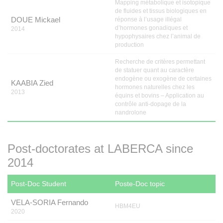
Mapping métabolique et isotopique
de fluides et tissus biologiques en
DOUE Mickael
réponse à l’usage illégal
d’hormones gonadiques et
2014
hypophysaires chez l’animal de
production
Recherche de critères permettant
de statuer quant au caractère
endogène ou exogène de certaines
KAABIA Zied
hormones naturelles chez les
2013
équins et bovins – Application au
contrôle anti-dopage de la
nandrolone
Post-doctorates at LABERCA since
2014
Post-Doc Student
Poste-Doc topic
VELA-SORIA Fernando
HBM4EU
2020