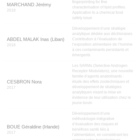
fingerprinting for fine
MARCHAND Jérémy
characterisation of lipid profiles.
2018
Application to a chemical food
safety issue
Développement d’une stratégie
analytique dédiée aux déchloranes.
ABDEL MALAK Inas (Liban)
Contribution à l’évaluation de
l’exposition alimentaire de l’homme
2018
à ces contaminants persistants et
émergents
Les SARMs (Selective Androgen
Receptor Modulators), une nouvelle
famille d’agents anabolisants :
CESBRON Nora
étude des effets zootechniques et
développement de stratégies
2017
analytiques visant la mise en
évidence de leur utilisation chez le
jeune bovin
Développement d’une
méthodologie intégrative
d’évaluation des risques et
BOUE Géraldine (Irlande)
bénéfices santé liés à
2017
l’alimentation, en considérant les
composantes toxicologiques,