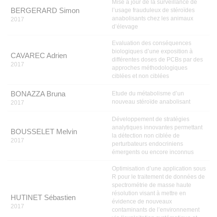
Mise à jour de la surveillance de
BERGERARD Simon
l’usage frauduleux de stéroïdes
anabolisants chez les animaux
2017
d’élevage
Evaluation des conséquences
biologiques d’une exposition à
CAVAREC Adrien
différentes doses de PCBs par des
2017
approches méthodologiques
ciblées et non ciblées
BONAZZA Bruna
Etude du métabolisme d’un
nouveau stéroïde anabolisant
2017
Développement de stratégies
analytiques innovantes permettant
BOUSSELET Melvin
la détection non ciblée de
2017
perturbateurs endocriniens
émergents ou encore inconnus
Optimisation d’une application sous
R pour le traitement de données de
spectrométrie de masse haute
résolution visant à mettre en
HUTINET Sébastien
évidence de nouveaux
2017
contaminants de l’environnement