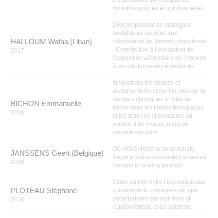
microbiologiques et nutritionnelles
Développement de stratégies
analytiques dédiées aux
HALLOUM Wafaa (Liban)
retardateurs de flamme phosphorés
- Contribution à l’évaluation de
2017
l’exposition alimentaire de l’homme
à ces contaminants émergents
Innovations techniques et
instrumentales ciblant la mesure de
dangers chimiques à l’état de
BICHON Emmanuelle
traces dans les fluides biologiques
2016
et les denrées alimentaires au
service d’un niveau accru de
sécurité sanitaire
GC-MS/C/IRMS to demonstrate
JANSSENS Geert (Belgique)
illegal practice associated to sexual
2016
steroids in rearing animals
Etude du lien entre l’exposition aux
PLOTEAU Stéphane
contaminants chimiques de type
perturbateurs endocriniens et
2016
l’endométriose chez la femme