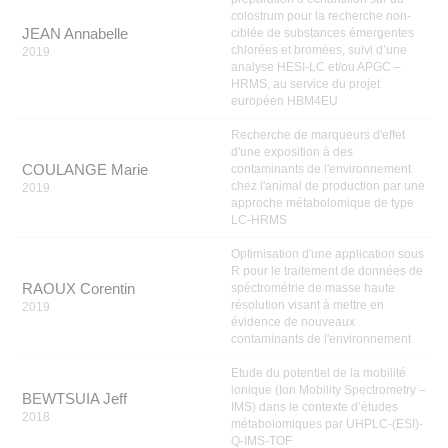
colostrum pour la recherche non-
JEAN Annabelle
ciblée de substances émergentes
chlorées et bromées, suivi d’une
2019
analyse HESI-LC et/ou APGC –
HRMS, au service du projet
européen HBM4EU
Recherche de marqueurs d'effet
d'une exposition à des
COULANGE Marie
contaminants de l'environnement
chez l'animal de production par une
2019
approche métabolomique de type
LC-HRMS
Optimisation d'une application sous
R pour le traitement de données de
RAOUX Corentin
spéctrométrie de masse haute
résolution visant à mettre en
2019
évidence de nouveaux
contaminants de l'environnement
Etude du potentiel de la mobilité
ionique (Ion Mobility Spectrometry –
BEWTSUIA Jeff
IMS) dans le contexte d’études
2018
métabolomiques par UHPLC-(ESI)-
Q-IMS-TOF