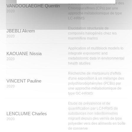
d'une exposition à un mélange des
VANDOOLAEGHE Quentin
Chloroparaffines (CPs) par une
2020
approche métabolomique de type
LC-HRMS
Elucidation structurale de
JBEBLI Akrem
composés halogénés chez les
2020
mammifère marins
Application of multiblock models to
KAOUANE Nissia
integrate exposomic and
metabolomic data in environmental
2020
health studies
Recherche de marqueurs d'effets
d'une exposition à un mélange des
VINCENT Pauline
polychlorobiphényles (PCBs) par
2020
une approche métabolomique de
type GC-HRMS
Etude de prévalence et de
quantification par LC/HRMS de
LENCLUME Charles
substances non intentionnelles
migrant depuis des vernis de type
2020
polyester vers des aliments en boîte
de conserve