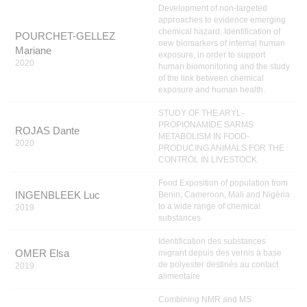
Development of non-targeted
approaches to evidence emerging
chemical hazard. Identification of
POURCHET-GELLEZ
new biomarkers of internal human
Mariane
exposure, in order to support
2020
human biomonitoring and the study
of the link between chemical
exposure and human health.
STUDY OF THE ARYL-
PROPIONAMIDE SARMS
ROJAS Dante
METABOLISM IN FOOD-
2020
PRODUCING ANIMALS FOR THE
CONTROL IN LIVESTOCK
Food Exposition of population from
INGENBLEEK Luc
Benin, Cameroon, Mali and Nigéria
to a wide range of chemical
2019
substances
Identification des substances
OMER Elsa
migrant depuis des vernis à base
de polyester destinés au contact
2019
alimentaire
Combining NMR and MS