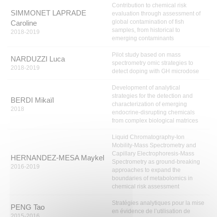
Contribution to chemical risk
SIMMONET LAPRADE
evaluation through assessment of
global contamination of fish
Caroline
samples, from historical to
2018-2019
emerging contaminants
Pilot study based on mass
NARDUZZI Luca
spectrometry omic strategies to
2018-2019
detect doping with GH microdose
Development of analytical
strategies for the detection and
BERDI Mikaïl
characterization of emerging
2018
endocrine-disrupting chemicals
from complex biological matrices
Liquid Chromatography-Ion
Mobility-Mass Spectrometry and
Capillary Electrophoresis-Mass
HERNANDEZ-MESA Maykel
Spectrometry as ground-breaking
2016-2019
approaches to expand the
boundaries of metabolomics in
chemical risk assessment
Stratégies analytiques pour la mise
PENG Tao
en évidence de l’utilisation de
2015-2016