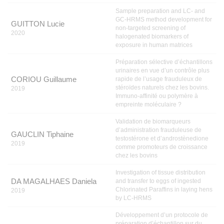
Sample preparation and LC- and
GC-HRMS method development for
GUITTON Lucie
non-targeted screening of
2020
halogenated biomarkers of
exposure in human matrices
Préparation sélective d’échantillons
urinaires en vue d’un contrôle plus
CORIOU Guillaume
rapide de l’usage frauduleux de
stéroïdes naturels chez les bovins.
2019
Immuno-affinité ou polymère à
empreinte moléculaire ?
Validation de biomarqueurs
d’administration frauduleuse de
GAUCLIN Tiphaine
testostérone et d’androstènedione
2019
comme promoteurs de croissance
chez les bovins
Investigation of tissue distribution
DA MAGALHAES Daniela
and transfer to eggs of ingested
Chlorinated Paraffins in laying hens
2019
by LC-HRMS
Développement d’un protocole de
préparation d’échantillon sur du