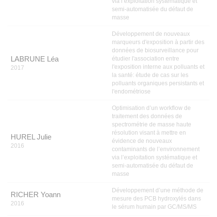
via l’exploitation systématique et
semi-automatisée du défaut de
masse
Développement de nouveaux
marqueurs d'exposition à partir des
données de biosurveillance pour
LABRUNE Léa
étudier l'association entre
l'exposition interne aux polluants et
2017
la santé: étude de cas sur les
polluants organiques persistants et
l'endométriose
Optimisation d’un workflow de
traitement des données de
spectrométrie de masse haute
résolution visant à mettre en
HUREL Julie
évidence de nouveaux
2016
contaminants de l’environnement
via l’exploitation systématique et
semi-automatisée du défaut de
masse
Développement d’une méthode de
RICHER Yoann
mesure des PCB hydroxylés dans
2016
le sérum humain par GC/MS/MS