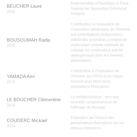
Determination of Residues in Food
BEUCHER Laure
Tasking Ion Separation Enhanced
2016
Analysis
Contribution à l’évaluation de
l’exposition alimentaire de l’Homme
aux perturbateurs endocriniens :
BOUSOUMAH Radia
intérêt des polymères à empreinte
moléculaire comme méthode de
2015
criblage de composés à activité
œstrogénique dans les denrées
alimentaires
Contribution à l'évaluation de
YAMADA Ami
l'Homme aux PFAS et du risque
associé pour deux sous-
2015
populations Françaises
La métabolomique : vers une
LE BOUCHER Clémentine
nouvelle compréhension de
2014
l'affinage du fromage
Évaluation de l’impact des
COUDERC Mickael
perturbateurs thyroïdiens sur les
2014
milieux estuariens